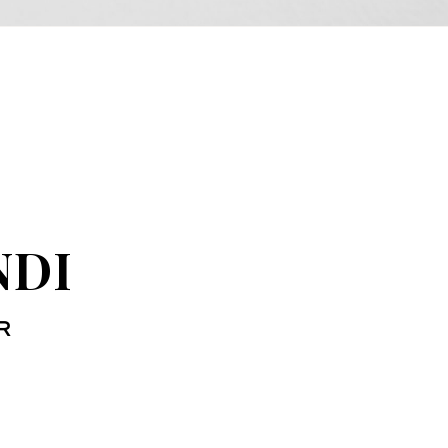
NDI
R